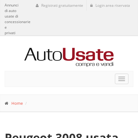
Annunci
Registrati gratuitamente
Login area riservata
di auto
usate di
concessionarie
e
privati
Toggle
navigat
Home
Peugeot 3008 usata