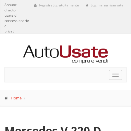
Annunci
Registrati gratuitamente
Login area riservata
di auto
usate di
concessionarie
e
privati
Toggle
navigat
Home
Mercedes V 220 D