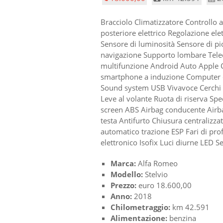
Bracciolo Climatizzatore Controllo 
posteriore elettrico Regolazione elet
Sensore di luminosità Sensore di pio
navigazione Supporto lombare Telec
multifunzione Android Auto Apple C
smartphone a induzione Computer d
Sound system USB Vivavoce Cerchi i
Leve al volante Ruota di riserva Sp
screen ABS Airbag conducente Airba
testa Antifurto Chiusura centralizz
automatico trazione ESP Fari di pr
elettronico Isofix Luci diurne LED S
Marca:
Alfa Romeo
Modello:
Stelvio
Prezzo:
euro 18.600,00
Anno:
2018
Chilometraggio:
km 42.591
Alimentazione:
benzina