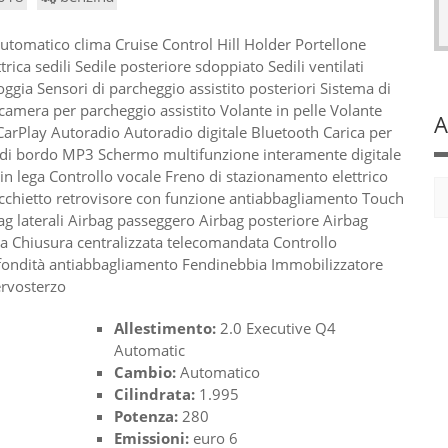
automatico clima Cruise Control Hill Holder Portellone
trica sedili Sedile posteriore sdoppiato Sedili ventilati
ggia Sensori di parcheggio assistito posteriori Sistema di
amera per parcheggio assistito Volante in pelle Volante
A
arPlay Autoradio Autoradio digitale Bluetooth Carica per
i bordo MP3 Schermo multifunzione interamente digitale
n lega Controllo vocale Freno di stazionamento elettrico
ecchietto retrovisore con funzione antiabbagliamento Touch
g laterali Airbag passeggero Airbag posteriore Airbag
ata Chiusura centralizzata telecomandata Controllo
ofondità antiabbagliamento Fendinebbia Immobilizzatore
ervosterzo
Allestimento:
2.0 Executive Q4
Automatic
Cambio:
Automatico
Cilindrata:
1.995
Potenza:
280
Emissioni:
euro 6