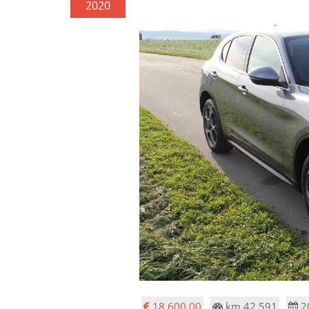
2020
18.600,00
km 42.591
2