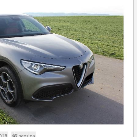
018
benzina