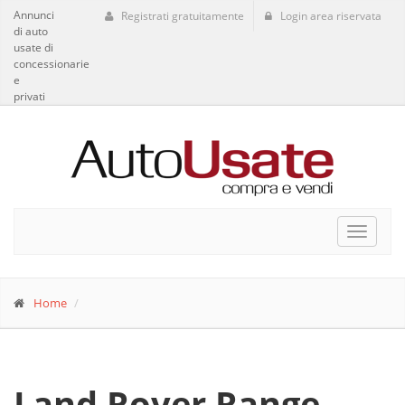
Annunci
Registrati gratuitamente
Login area riservata
di auto
usate di
concessionarie
e
privati
Toggle
navigat
Home
Land Rover Range