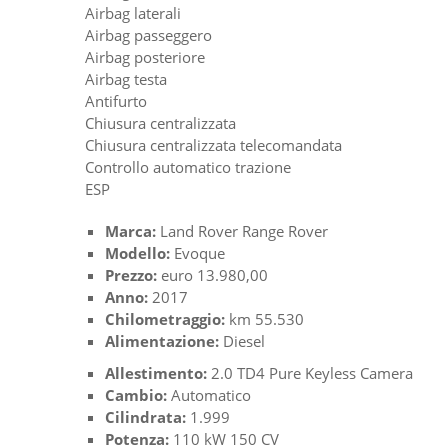
Airbag laterali
Airbag passeggero
Airbag posteriore
Airbag testa
Antifurto
Chiusura centralizzata
Chiusura centralizzata telecomandata
Controllo automatico trazione
ESP
Marca:
Land Rover Range Rover
Modello:
Evoque
Prezzo:
euro 13.980,00
Anno:
2017
Chilometraggio:
km 55.530
Alimentazione:
Diesel
Allestimento:
2.0 TD4 Pure Keyless Camera
Cambio:
Automatico
Cilindrata:
1.999
Potenza:
110 kW 150 CV