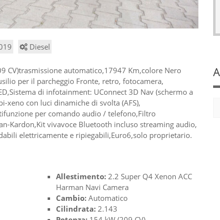
019
Diesel
A
09 CV)trasmissione automatico,17947 Km,colore Nero
usilio per il parcheggio Fronte, retro, fotocamera,
LED,Sistema di infotainment: UConnect 3D Nav (schermo a
 bi-xeno con luci dinamiche di svolta (AFS),
tifunzione per comando audio / telefono,Filtro
an-Kardon,Kit vivavoce Bluetooth incluso streaming audio,
ldabili elettricamente e ripiegabili,Euro6,solo proprietario.
Allestimento:
2.2 Super Q4 Xenon ACC
Harman Navi Camera
Cambio:
Automatico
Cilindrata:
2.143
Potenza:
154 kW (209 CV)