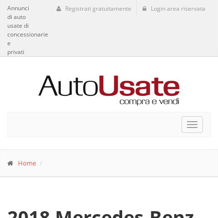
Annunci
Registrati gratuitamente
Login area riservata
di auto
usate di
concessionarie
e
privati
Toggle
navigat
Home
2018 Mercedes-Benz